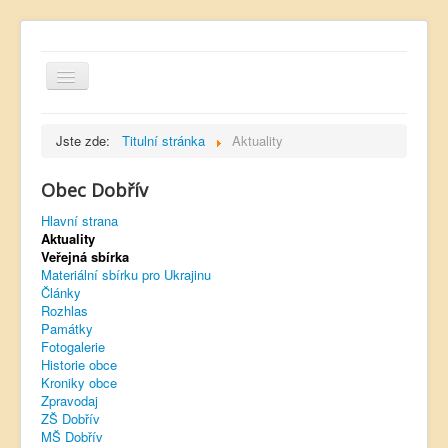
Jste zde:
Titulní stránka
Aktuality
Obec Dobřív
Hlavní strana
Hlavní strana
Aktuality
Kontakt
Veřejná sbírka
Úřední deska
Materiální sbírku pro Ukrajinu
Články
Dobřívský zpravodaj
Rozhlas
Památky
Rozhlas
Fotogalerie
Historie obce
Sokol Dobřív
Kroniky obce
Zpravodaj
Ubytování
ZŠ Dobřív
MŠ Dobřív
Obec Pavlovsko