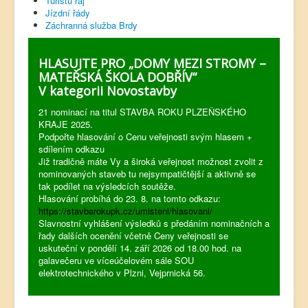
Turistů ráj
Jízdní řády
Záchranná služba Brdy
HLASUJTE PRO „DOMY MEZI STROMY –
MATEŘSKÁ ŠKOLA DOBŘÍV“
V kategorii Novostavby
21 nominací na titul STAVBA ROKU PLZEŇSKÉHO
KRAJE 2025.
Podpořte hlasování o Cenu veřejnosti svým hlasem +
sdílením odkazu
Již tradičně máte Vy a široká veřejnost možnost zvolit z
nominovaných staveb tu nejsympatičtější a aktivně se
tak podílet na výsledcích soutěže.
Hlasování probíhá do 23. 8. na tomto odkazu:
https://stavbarokupk.cz/umisteni/hlasovani/
Slavnostní vyhlášení výsledků s předáním nominačních a
řady dalších ocenění včetně Ceny veřejnosti se
uskuteční v pondělí 14. září 2026 od 18.00 hod. na
galavečeru ve víceúčelovém sále SOU
elektrotechnického v Plzni, Vejprnická 56.