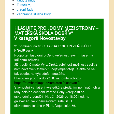
Kudy z nudy
Turistů ráj
Jízdní řády
Záchranná služba Brdy
HLASUJTE PRO „DOMY MEZI STROMY –
MATEŘSKÁ ŠKOLA DOBŘÍV“
V kategorii Novostavby
21 nominací na titul STAVBA ROKU PLZEŇSKÉHO
KRAJE 2025.
Podpořte hlasování o Cenu veřejnosti svým hlasem +
sdílením odkazu
Již tradičně máte Vy a široká veřejnost možnost zvolit z
nominovaných staveb tu nejsympatičtější a aktivně se
tak podílet na výsledcích soutěže.
Hlasování probíhá do 23. 8. na tomto odkazu:
https://stavbarokupk.cz/umisteni/hlasovani/
Slavnostní vyhlášení výsledků s předáním nominačních a
řady dalších ocenění včetně Ceny veřejnosti se
uskuteční v pondělí 14. září 2026 od 18.00 hod. na
galavečeru ve víceúčelovém sále SOU
elektrotechnického v Plzni, Vejprnická 56.