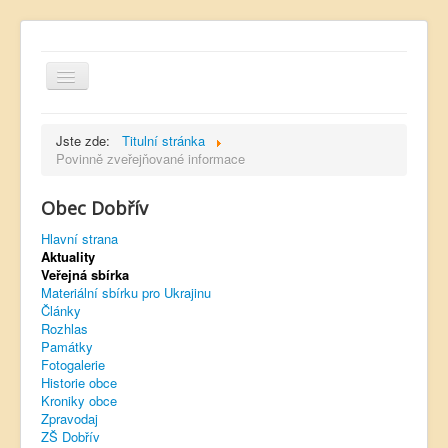
Jste zde:
Titulní stránka
Povinně zveřejňované informace
Obec Dobřív
Hlavní strana
Hlavní strana
Kontakt
Aktuality
Úřední deska
Veřejná sbírka
Materiální sbírku pro Ukrajinu
Dobřívský zpravodaj
Články
Rozhlas
Rozhlas
Památky
Fotogalerie
Sokol Dobřív
Historie obce
Kroniky obce
Ubytování
Zpravodaj
ZŠ Dobřív
Obec Pavlovsko