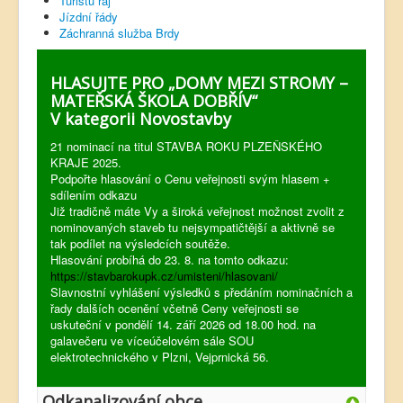
Turistů ráj
Jízdní řády
Záchranná služba Brdy
HLASUJTE PRO „DOMY MEZI STROMY –
MATEŘSKÁ ŠKOLA DOBŘÍV“
V kategorii Novostavby
21 nominací na titul STAVBA ROKU PLZEŇSKÉHO
KRAJE 2025.
Podpořte hlasování o Cenu veřejnosti svým hlasem +
sdílením odkazu
Již tradičně máte Vy a široká veřejnost možnost zvolit z
nominovaných staveb tu nejsympatičtější a aktivně se
tak podílet na výsledcích soutěže.
Hlasování probíhá do 23. 8. na tomto odkazu:
https://stavbarokupk.cz/umisteni/hlasovani/
Slavnostní vyhlášení výsledků s předáním nominačních a
řady dalších ocenění včetně Ceny veřejnosti se
uskuteční v pondělí 14. září 2026 od 18.00 hod. na
galavečeru ve víceúčelovém sále SOU
elektrotechnického v Plzni, Vejprnická 56.
Odkanalizování obce