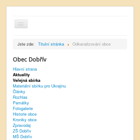
Jste zde:
Titulní stránka
Odkanalizování obce
Obec Dobřív
Hlavní strana
Hlavní strana
Aktuality
Kontakt
Veřejná sbírka
Úřední deska
Materiální sbírku pro Ukrajinu
Články
Dobřívský zpravodaj
Rozhlas
Památky
Rozhlas
Fotogalerie
Historie obce
Sokol Dobřív
Kroniky obce
Zpravodaj
Ubytování
ZŠ Dobřív
MŠ Dobřív
Obec Pavlovsko