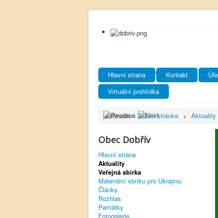
Hlavní strana
Kontakt
Úře
Virtuální prohlídka
Jste zde:
Titulní stránka
Aktuality
Obec Dobřív
Hlavní strana
Aktuality
Veřejná sbírka
Materiální sbírku pro Ukrajinu
Články
Rozhlas
Památky
Fotogalerie