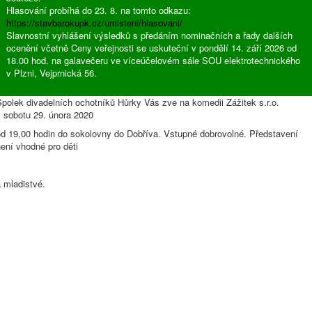
Hlasování probíhá do 23. 8. na tomto odkazu:
https://stavbarokupk.cz/umisteni/hlasovani/
Slavnostní vyhlášení výsledků s předáním nominačních a řady dalších
ocenění včetně Ceny veřejnosti se uskuteční v pondělí 14. září 2026 od
18.00 hod. na galavečeru ve víceúčelovém sále SOU elektrotechnického
v Plzni, Vejprnická 56.
polek divadelních ochotníků Hůrky Vás zve na komedii Zážitek s.r.o.
v sobotu 29. února 2020
od 19,00 hodin do sokolovny do Dobříva. Vstupné dobrovolné. Představení
ení vhodné pro děti
a mladistvé.