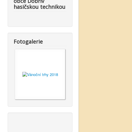
obce Dobřív
hasičskou technikou
Fotogalerie