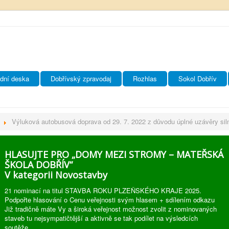
dní deska
Dobřívský zpravodaj
Rozhlas
Sokol Dobřív
Výluková autobusová doprava od 29. 7. 2022 z důvodu úplné uzávěry si
HLASUJTE PRO „DOMY MEZI STROMY – MATEŘSKÁ
ŠKOLA DOBŘÍV“
V kategorii Novostavby
21 nominací na titul STAVBA ROKU PLZEŇSKÉHO KRAJE 2025.
Podpořte hlasování o Cenu veřejnosti svým hlasem + sdílením odkazu
Již tradičně máte Vy a široká veřejnost možnost zvolit z nominovaných
staveb tu nejsympatičtější a aktivně se tak podílet na výsledcích
soutěže.