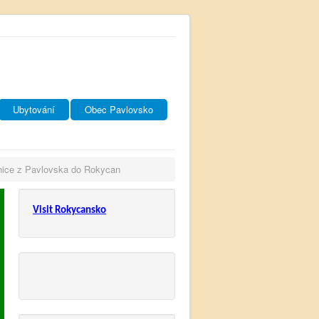
Ubytování
Obec Pavlovsko
lnice z Pavlovska do Rokycan
Visit Rokycansko