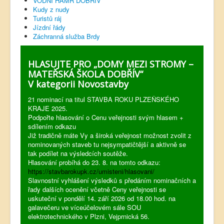
VODNÍ HAMR DOBŘÍV
Kudy z nudy
Turistů ráj
Jízdní řády
Záchranná služba Brdy
HLASUJTE PRO „DOMY MEZI STROMY –
MATEŘSKÁ ŠKOLA DOBŘÍV“
V kategorii Novostavby
21 nominací na titul STAVBA ROKU PLZEŇSKÉHO
KRAJE 2025.
Podpořte hlasování o Cenu veřejnosti svým hlasem +
sdílením odkazu
Již tradičně máte Vy a široká veřejnost možnost zvolit z
nominovaných staveb tu nejsympatičtější a aktivně se
tak podílet na výsledcích soutěže.
Hlasování probíhá do 23. 8. na tomto odkazu:
https://stavbarokupk.cz/umisteni/hlasovani/
Slavnostní vyhlášení výsledků s předáním nominačních a
řady dalších ocenění včetně Ceny veřejnosti se
uskuteční v pondělí 14. září 2026 od 18.00 hod. na
galavečeru ve víceúčelovém sále SOU
elektrotechnického v Plzni, Vejprnická 56.