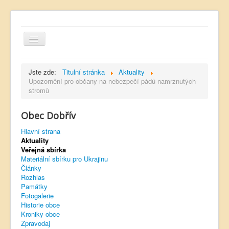
Jste zde:
Titulní stránka
Aktuality
Upozornění pro občany na nebezpečí pádů namrznutých
stromů
Hlavní strana
Obec Dobřív
Kontakt
Hlavní strana
Úřední deska
Aktuality
Veřejná sbírka
Dobřívský zpravodaj
Materiální sbírku pro Ukrajinu
Články
Rozhlas
Rozhlas
Památky
Sokol Dobřív
Fotogalerie
Historie obce
Ubytování
Kroniky obce
Zpravodaj
Obec Pavlovsko