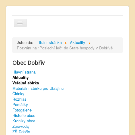
Jste zde:
Titulní stránka
Aktuality
Pozvání na "Poslední leč" do Staré hospody v Dobřívě
Obec Dobřív
Hlavní strana
Hlavní strana
Kontakt
Aktuality
Úřední deska
Veřejná sbírka
Materiální sbírku pro Ukrajinu
Dobřívský zpravodaj
Články
Rozhlas
Rozhlas
Památky
Fotogalerie
Sokol Dobřív
Historie obce
Kroniky obce
Ubytování
Zpravodaj
ZŠ Dobřív
Obec Pavlovsko