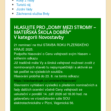
Kudy z nudy
Turistů ráj
Jízdní řády
Záchranná služba Brdy
HLASUJTE PRO „DOMY MEZI STROMY –
MATEŘSKÁ ŠKOLA DOBŘÍV“
V kategorii Novostavby
21 nominací na titul STAVBA ROKU PLZEŇSKÉHO
KRAJE 2025.
Podpořte hlasování o Cenu veřejnosti svým hlasem +
sdílením odkazu
Již tradičně máte Vy a široká veřejnost možnost zvolit z
nominovaných staveb tu nejsympatičtější a aktivně se
tak podílet na výsledcích soutěže.
Hlasování probíhá do 23. 8. na tomto odkazu:
https://stavbarokupk.cz/umisteni/hlasovani/
Slavnostní vyhlášení výsledků s předáním nominačních a
řady dalších ocenění včetně Ceny veřejnosti se
uskuteční v pondělí 14. září 2026 od 18.00 hod. na
galavečeru ve víceúčelovém sále SOU
elektrotechnického v Plzni, Vejprnická 56.