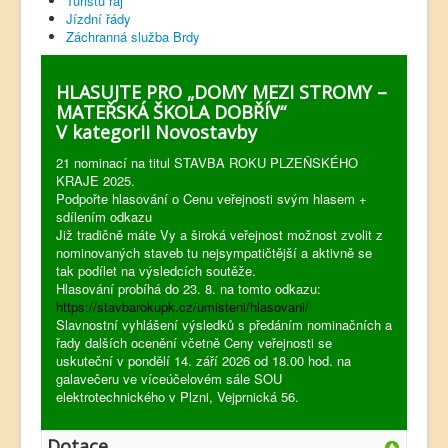
Turistů ráj
Jízdní řády
Záchranná služba Brdy
HLASUJTE PRO „DOMY MEZI STROMY –
MATEŘSKÁ ŠKOLA DOBŘÍV“
V kategorii Novostavby
21 nominací na titul STAVBA ROKU PLZEŇSKÉHO
KRAJE 2025.
Podpořte hlasování o Cenu veřejnosti svým hlasem +
sdílením odkazu
Již tradičně máte Vy a široká veřejnost možnost zvolit z
nominovaných staveb tu nejsympatičtější a aktivně se
tak podílet na výsledcích soutěže.
Hlasování probíhá do 23. 8. na tomto odkazu:
https://stavbarokupk.cz/umisteni/hlasovani/
Slavnostní vyhlášení výsledků s předáním nominačních a
řady dalších ocenění včetně Ceny veřejnosti se
uskuteční v pondělí 14. září 2026 od 18.00 hod. na
galavečeru ve víceúčelovém sále SOU
elektrotechnického v Plzni, Vejprnická 56.
Dotace