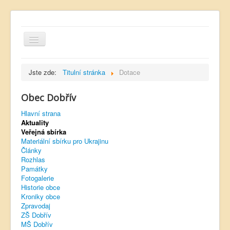
Jste zde:
Titulní stránka
Dotace
Obec Dobřív
Hlavní strana
Hlavní strana
Aktuality
Kontakt
Veřejná sbírka
Úřední deska
Materiální sbírku pro Ukrajinu
Články
Dobřívský zpravodaj
Rozhlas
Památky
Rozhlas
Fotogalerie
Historie obce
Sokol Dobřív
Kroniky obce
Zpravodaj
Ubytování
ZŠ Dobřív
MŠ Dobřív
Obec Pavlovsko