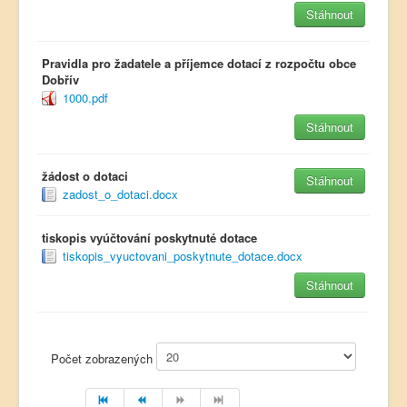
Stáhnout
Pravidla pro žadatele a příjemce dotací z rozpočtu obce
Dobřív
1000.pdf
Stáhnout
žádost o dotaci
Stáhnout
zadost_o_dotaci.docx
tiskopis vyúčtování poskytnuté dotace
tiskopis_vyuctovani_poskytnute_dotace.docx
Stáhnout
Počet zobrazených