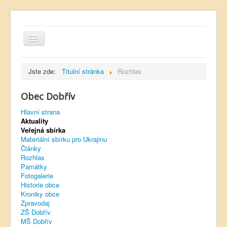
Jste zde:
Titulní stránka
Rozhlas
Obec Dobřív
Hlavní strana
Hlavní strana
Aktuality
Kontakt
Veřejná sbírka
Úřední deska
Materiální sbírku pro Ukrajinu
Články
Dobřívský zpravodaj
Rozhlas
Památky
Rozhlas
Fotogalerie
Historie obce
Sokol Dobřív
Kroniky obce
Zpravodaj
Ubytování
ZŠ Dobřív
MŠ Dobřív
Obec Pavlovsko