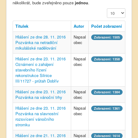
několikrát, bude zveřejněno pouze
jednou
.
Počet zobrazení
Titulek
Autor
Počet zobrazení
Hlášení ze dne 28. 11. 2016
Napsal
Zobrazení: 1505
Pozvánka na netradiční
obec
mikulášské nadělování
Hlášení ze dne 23. 11. 2016
Napsal
Zobrazení: 1358
Oznámení o zahájení
obec
stavebního řízení
rekonstrukce Silnice
III/11727 - průtah Dobřív
Hlášení ze dne 23. 11. 2016
Napsal
Zobrazení: 1384
Pozvánka na vánoční trhy
obec
Hlášení ze dne 23. 11. 2016
Napsal
Zobrazení: 1361
Pozvánka na slavnostní
obec
rozsvícení vánočního
stromku
Hlášení ze dne 21. 11. 2016
Napsal
Zobrazení: 1614