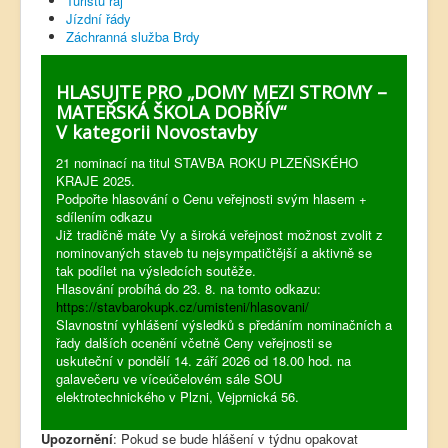
Turistů ráj
Jízdní řády
Záchranná služba Brdy
HLASUJTE PRO „DOMY MEZI STROMY –
MATEŘSKÁ ŠKOLA DOBŘÍV“
V kategorii Novostavby
21 nominací na titul STAVBA ROKU PLZEŇSKÉHO
KRAJE 2025.
Podpořte hlasování o Cenu veřejnosti svým hlasem +
sdílením odkazu
Již tradičně máte Vy a široká veřejnost možnost zvolit z
nominovaných staveb tu nejsympatičtější a aktivně se
tak podílet na výsledcích soutěže.
Hlasování probíhá do 23. 8. na tomto odkazu:
https://stavbarokupk.cz/umisteni/hlasovani/
Slavnostní vyhlášení výsledků s předáním nominačních a
řady dalších ocenění včetně Ceny veřejnosti se
uskuteční v pondělí 14. září 2026 od 18.00 hod. na
galavečeru ve víceúčelovém sále SOU
elektrotechnického v Plzni, Vejprnická 56.
Upozornění
: Pokud se bude hlášení v týdnu opakovat