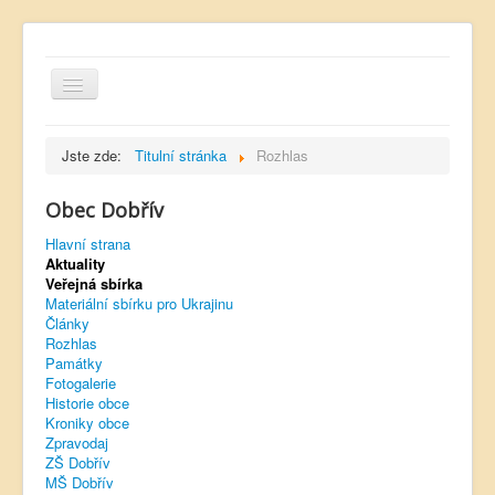
Jste zde:
Titulní stránka
Rozhlas
Obec Dobřív
Hlavní strana
Hlavní strana
Aktuality
Kontakt
Veřejná sbírka
Úřední deska
Materiální sbírku pro Ukrajinu
Články
Dobřívský zpravodaj
Rozhlas
Památky
Rozhlas
Fotogalerie
Historie obce
Sokol Dobřív
Kroniky obce
Zpravodaj
Ubytování
ZŠ Dobřív
MŠ Dobřív
Obec Pavlovsko