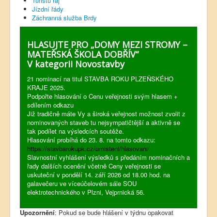
Turistů ráj
Jízdní řády
Záchranná služba Brdy
HLASUJTE PRO „DOMY MEZI STROMY –
MATEŘSKÁ ŠKOLA DOBŘÍV“
V kategorii Novostavby
21 nominací na titul STAVBA ROKU PLZEŇSKÉHO
KRAJE 2025.
Podpořte hlasování o Cenu veřejnosti svým hlasem +
sdílením odkazu
Již tradičně máte Vy a široká veřejnost možnost zvolit z
nominovaných staveb tu nejsympatičtější a aktivně se
tak podílet na výsledcích soutěže.
Hlasování probíhá do 23. 8. na tomto odkazu:
https://stavbarokupk.cz/umisteni/hlasovani/
Slavnostní vyhlášení výsledků s předáním nominačních a
řady dalších ocenění včetně Ceny veřejnosti se
uskuteční v pondělí 14. září 2026 od 18.00 hod. na
galavečeru ve víceúčelovém sále SOU
elektrotechnického v Plzni, Vejprnická 56.
Upozornění
: Pokud se bude hlášení v týdnu opakovat