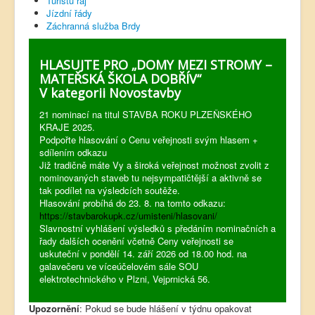
Turistů ráj
Jízdní řády
Záchranná služba Brdy
HLASUJTE PRO „DOMY MEZI STROMY –
MATEŘSKÁ ŠKOLA DOBŘÍV“
V kategorii Novostavby
21 nominací na titul STAVBA ROKU PLZEŇSKÉHO
KRAJE 2025.
Podpořte hlasování o Cenu veřejnosti svým hlasem +
sdílením odkazu
Již tradičně máte Vy a široká veřejnost možnost zvolit z
nominovaných staveb tu nejsympatičtější a aktivně se
tak podílet na výsledcích soutěže.
Hlasování probíhá do 23. 8. na tomto odkazu:
https://stavbarokupk.cz/umisteni/hlasovani/
Slavnostní vyhlášení výsledků s předáním nominačních a
řady dalších ocenění včetně Ceny veřejnosti se
uskuteční v pondělí 14. září 2026 od 18.00 hod. na
galavečeru ve víceúčelovém sále SOU
elektrotechnického v Plzni, Vejprnická 56.
Upozornění
: Pokud se bude hlášení v týdnu opakovat