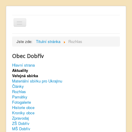
Jste zde:
Titulní stránka
Rozhlas
Obec Dobřív
Hlavní strana
Hlavní strana
Aktuality
Kontakt
Veřejná sbírka
Úřední deska
Materiální sbírku pro Ukrajinu
Články
Dobřívský zpravodaj
Rozhlas
Památky
Rozhlas
Fotogalerie
Historie obce
Sokol Dobřív
Kroniky obce
Zpravodaj
Ubytování
ZŠ Dobřív
MŠ Dobřív
Obec Pavlovsko