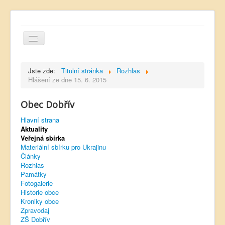
Jste zde:
Titulní stránka
Rozhlas
Hlášení ze dne 15. 6. 2015
Obec Dobřív
Hlavní strana
Hlavní strana
Kontakt
Aktuality
Úřední deska
Veřejná sbírka
Materiální sbírku pro Ukrajinu
Dobřívský zpravodaj
Články
Rozhlas
Rozhlas
Památky
Fotogalerie
Sokol Dobřív
Historie obce
Kroniky obce
Ubytování
Zpravodaj
ZŠ Dobřív
Obec Pavlovsko