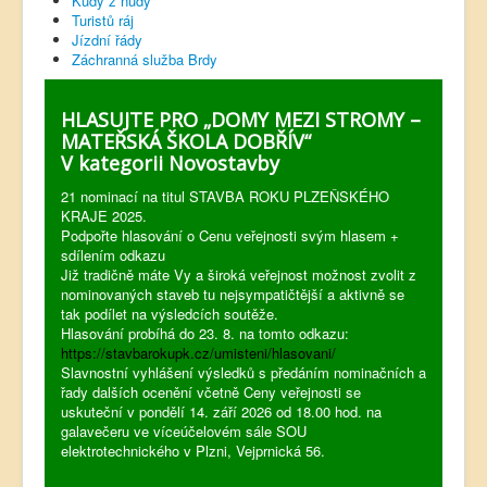
Kudy z nudy
Turistů ráj
Jízdní řády
Záchranná služba Brdy
HLASUJTE PRO „DOMY MEZI STROMY –
MATEŘSKÁ ŠKOLA DOBŘÍV“
V kategorii Novostavby
21 nominací na titul STAVBA ROKU PLZEŇSKÉHO
KRAJE 2025.
Podpořte hlasování o Cenu veřejnosti svým hlasem +
sdílením odkazu
Již tradičně máte Vy a široká veřejnost možnost zvolit z
nominovaných staveb tu nejsympatičtější a aktivně se
tak podílet na výsledcích soutěže.
Hlasování probíhá do 23. 8. na tomto odkazu:
https://stavbarokupk.cz/umisteni/hlasovani/
Slavnostní vyhlášení výsledků s předáním nominačních a
řady dalších ocenění včetně Ceny veřejnosti se
uskuteční v pondělí 14. září 2026 od 18.00 hod. na
galavečeru ve víceúčelovém sále SOU
elektrotechnického v Plzni, Vejprnická 56.