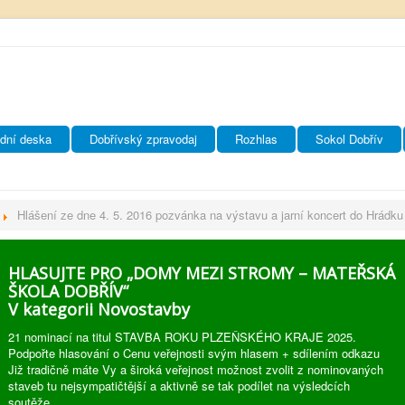
dní deska
Dobřívský zpravodaj
Rozhlas
Sokol Dobřív
Hlášení ze dne 4. 5. 2016 pozvánka na výstavu a jarní koncert do Hrádk
HLASUJTE PRO „DOMY MEZI STROMY – MATEŘSKÁ
ŠKOLA DOBŘÍV“
V kategorii Novostavby
21 nominací na titul STAVBA ROKU PLZEŇSKÉHO KRAJE 2025.
Podpořte hlasování o Cenu veřejnosti svým hlasem + sdílením odkazu
Již tradičně máte Vy a široká veřejnost možnost zvolit z nominovaných
staveb tu nejsympatičtější a aktivně se tak podílet na výsledcích
soutěže.