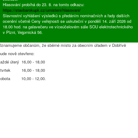
Hlasování probíhá do 23. 8. na tomto odkazu:
https://stavbarokupk.cz/umisteni/hlasovani/
Slavnostní vyhlášení výsledků s předáním nominačních a řady dalších
ocenění včetně Ceny veřejnosti se uskuteční v pondělí 14. září 2026 od
18.00 hod. na galavečeru ve víceúčelovém sále SOU elektrotechnického
v Plzni, Vejprnická 56.
Oznamujeme občanům, že sběrné místo za obecním úřadem v Dobřívě
bude nově otevřeno:
každé úterý 16,00 - 18,00
čtvrtek 16,00 - 18,00
sobota 10,00 - 12,00.