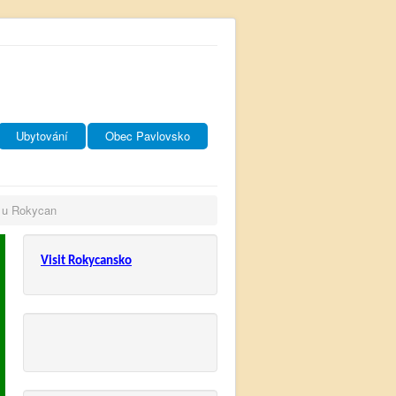
Ubytování
Obec Pavlovsko
u u Rokycan
Visit Rokycansko