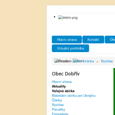
Hlavní strana
Kontakt
Úře
Virtuální prohlídka
Jste zde:
Titulní stránka
Rozhlas
Obec Dobřív
Hlavní strana
Aktuality
Veřejná sbírka
Materiální sbírku pro Ukrajinu
Články
Rozhlas
Památky
Fotogalerie