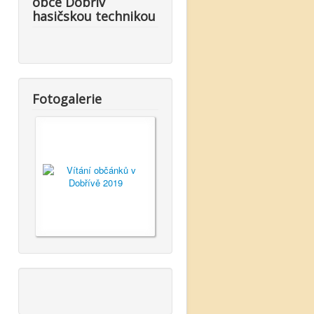
obce Dobřív
hasičskou technikou
Fotogalerie