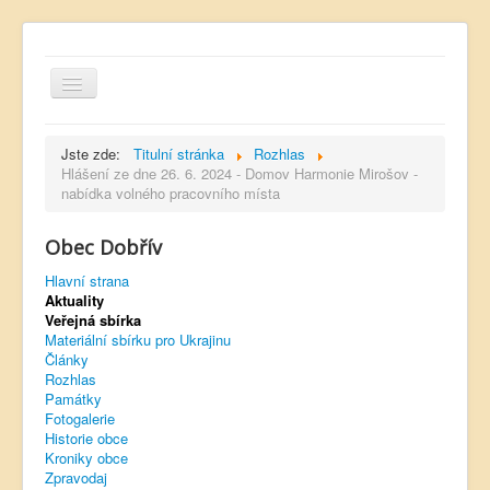
Jste zde:
Titulní stránka
Rozhlas
Hlášení ze dne 26. 6. 2024 - Domov Harmonie Mirošov -
nabídka volného pracovního místa
Hlavní strana
Obec Dobřív
Kontakt
Hlavní strana
Úřední deska
Aktuality
Veřejná sbírka
Dobřívský zpravodaj
Materiální sbírku pro Ukrajinu
Články
Rozhlas
Rozhlas
Památky
Sokol Dobřív
Fotogalerie
Historie obce
Ubytování
Kroniky obce
Zpravodaj
Obec Pavlovsko