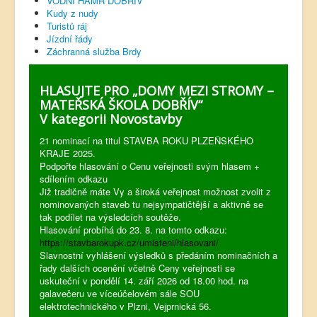
VODNÍ HAMR DOBŘÍV
Kudy z nudy
Turistů ráj
Jízdní řády
Záchranná služba Brdy
HLASUJTE PRO „DOMY MEZI STROMY –
MATEŘSKÁ ŠKOLA DOBŘÍV“
V kategorii Novostavby
21 nominací na titul STAVBA ROKU PLZEŇSKÉHO
KRAJE 2025.
Podpořte hlasování o Cenu veřejnosti svým hlasem +
sdílením odkazu
Již tradičně máte Vy a široká veřejnost možnost zvolit z
nominovaných staveb tu nejsympatičtější a aktivně se
tak podílet na výsledcích soutěže.
Hlasování probíhá do 23. 8. na tomto odkazu:
https://stavbarokupk.cz/umisteni/hlasovani/
Slavnostní vyhlášení výsledků s předáním nominačních a
řady dalších ocenění včetně Ceny veřejnosti se
uskuteční v pondělí 14. září 2026 od 18.00 hod. na
galavečeru ve víceúčelovém sále SOU
elektrotechnického v Plzni, Vejprnická 56.