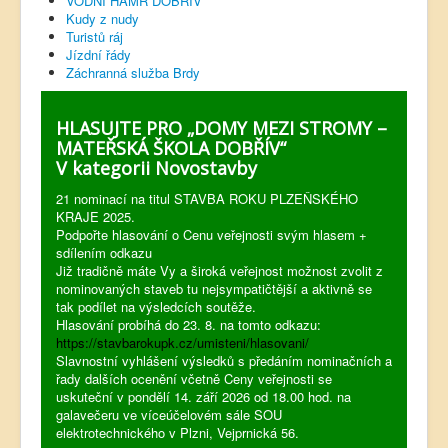
VODNÍ HAMR DOBŘÍV
Kudy z nudy
Turistů ráj
Jízdní řády
Záchranná služba Brdy
HLASUJTE PRO „DOMY MEZI STROMY –
MATEŘSKÁ ŠKOLA DOBŘÍV“
V kategorii Novostavby
21 nominací na titul STAVBA ROKU PLZEŇSKÉHO
KRAJE 2025.
Podpořte hlasování o Cenu veřejnosti svým hlasem +
sdílením odkazu
Již tradičně máte Vy a široká veřejnost možnost zvolit z
nominovaných staveb tu nejsympatičtější a aktivně se
tak podílet na výsledcích soutěže.
Hlasování probíhá do 23. 8. na tomto odkazu:
https://stavbarokupk.cz/umisteni/hlasovani/
Slavnostní vyhlášení výsledků s předáním nominačních a
řady dalších ocenění včetně Ceny veřejnosti se
uskuteční v pondělí 14. září 2026 od 18.00 hod. na
galavečeru ve víceúčelovém sále SOU
elektrotechnického v Plzni, Vejprnická 56.