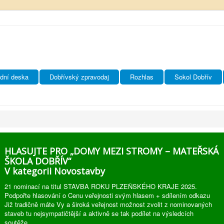
dní deska
Dobřívský zpravodaj
Rozhlas
Sokol Dobřív
HLASUJTE PRO „DOMY MEZI STROMY – MATEŘSKÁ
ŠKOLA DOBŘÍV“
V kategorii Novostavby
21 nominací na titul STAVBA ROKU PLZEŇSKÉHO KRAJE 2025.
Podpořte hlasování o Cenu veřejnosti svým hlasem + sdílením odkazu
Již tradičně máte Vy a široká veřejnost možnost zvolit z nominovaných
staveb tu nejsympatičtější a aktivně se tak podílet na výsledcích
soutěže.