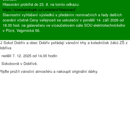
Hlasování probíhá do 23. 8. na tomto odkazu:
https://stavbarokupk.cz/umisteni/hlasovani/
Slavnostní vyhlášení výsledků s předáním nominačních a řady dalších
ocenění včetně Ceny veřejnosti se uskuteční v pondělí 14. září 2026 od
18.00 hod. na galavečeru ve víceúčelovém sále SOU elektrotechnického
v Plzni, Vejprnická 56.
TJ Sokol Dobřív a obec Dobřív pořádají vánoční trhy a koledníček žáků ZŠ z
Dobříva
 neděli 7. 12. 2025 od 14,00 hodin
v Sokolovně v Dobřívě.
řijďte prožít vánoční atmosféru a nakoupit originální dárky.