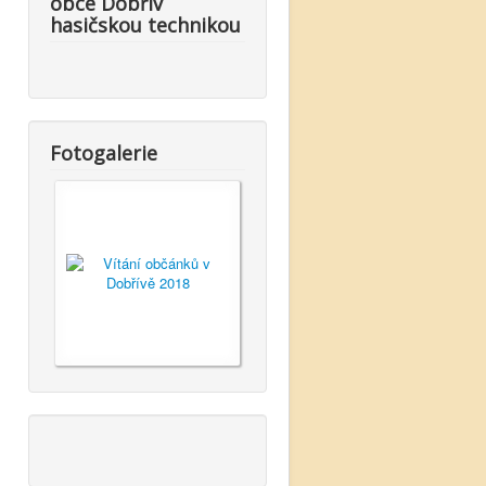
obce Dobřív
hasičskou technikou
Fotogalerie