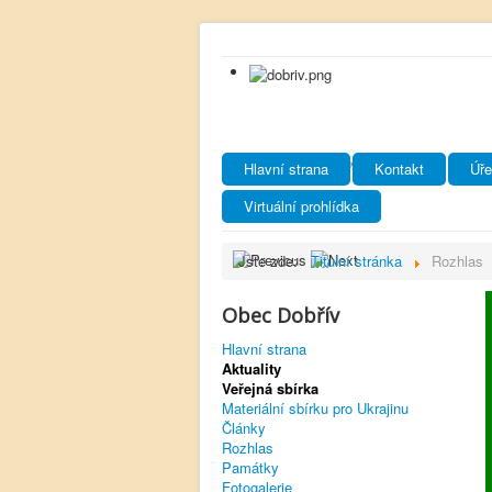
Hlavní strana
Kontakt
Úře
Virtuální prohlídka
Jste zde:
Titulní stránka
Rozhlas
Obec Dobřív
Hlavní strana
Aktuality
Veřejná sbírka
Materiální sbírku pro Ukrajinu
Články
Rozhlas
Památky
Fotogalerie