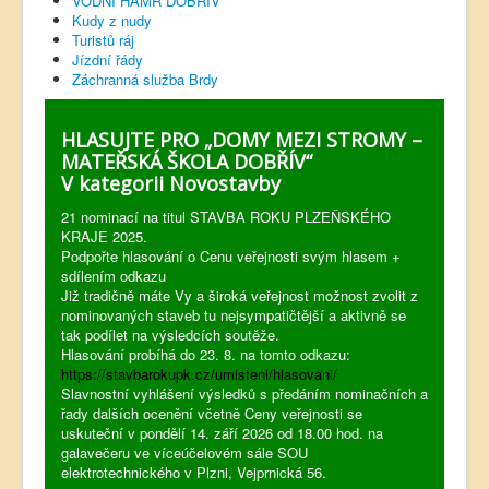
VODNÍ HAMR DOBŘÍV
Kudy z nudy
Turistů ráj
Jízdní řády
Záchranná služba Brdy
HLASUJTE PRO „DOMY MEZI STROMY –
MATEŘSKÁ ŠKOLA DOBŘÍV“
V kategorii Novostavby
21 nominací na titul STAVBA ROKU PLZEŇSKÉHO
KRAJE 2025.
Podpořte hlasování o Cenu veřejnosti svým hlasem +
sdílením odkazu
Již tradičně máte Vy a široká veřejnost možnost zvolit z
nominovaných staveb tu nejsympatičtější a aktivně se
tak podílet na výsledcích soutěže.
Hlasování probíhá do 23. 8. na tomto odkazu:
https://stavbarokupk.cz/umisteni/hlasovani/
Slavnostní vyhlášení výsledků s předáním nominačních a
řady dalších ocenění včetně Ceny veřejnosti se
uskuteční v pondělí 14. září 2026 od 18.00 hod. na
galavečeru ve víceúčelovém sále SOU
elektrotechnického v Plzni, Vejprnická 56.