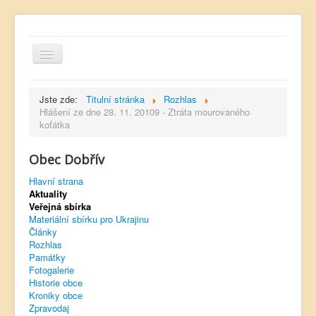
Jste zde:
Titulní stránka
Rozhlas
Hlášení ze dne 28. 11. 20109 - Ztráta mourovaného
koťátka
Hlavní strana
Obec Dobřív
Kontakt
Hlavní strana
Úřední deska
Aktuality
Veřejná sbírka
Dobřívský zpravodaj
Materiální sbírku pro Ukrajinu
Články
Rozhlas
Rozhlas
Památky
Sokol Dobřív
Fotogalerie
Historie obce
Ubytování
Kroniky obce
Zpravodaj
Obec Pavlovsko