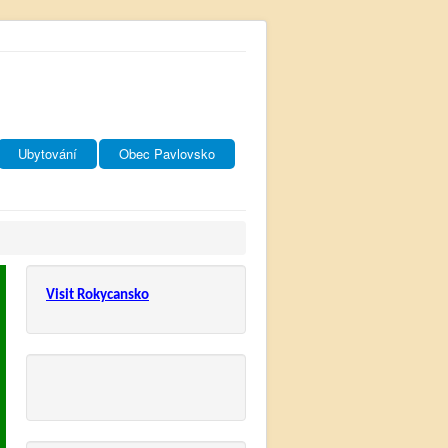
Ubytování
Obec Pavlovsko
Visit Rokycansko