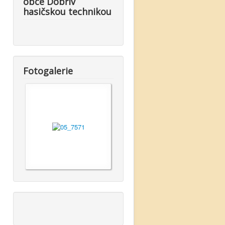
obce Dobřív
hasičskou technikou
Fotogalerie