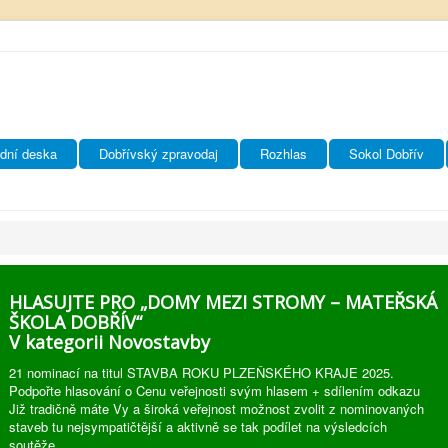
dní deska
Dobřívský zpravodaj
Rozhlas
Sokol Dobřív
HLASUJTE PRO „DOMY MEZI STROMY – MATEŘSKÁ
ŠKOLA DOBŘÍV“
V kategorii Novostavby
21 nominací na titul STAVBA ROKU PLZEŇSKÉHO KRAJE 2025.
Podpořte hlasování o Cenu veřejnosti svým hlasem + sdílením odkazu
Již tradičně máte Vy a široká veřejnost možnost zvolit z nominovaných
staveb tu nejsympatičtější a aktivně se tak podílet na výsledcích
soutěže.