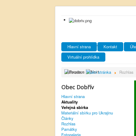
Hlavní strana
Kontakt
Úře
Virtuální prohlídka
Jste zde:
Titulní stránka
Rozhlas
Obec Dobřív
Hlavní strana
Aktuality
Veřejná sbírka
Materiální sbírku pro Ukrajinu
Články
Rozhlas
Památky
Fotogalerie