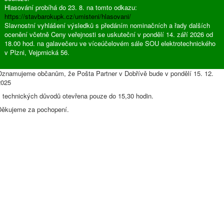
Hlasování probíhá do 23. 8. na tomto odkazu:
https://stavbarokupk.cz/umisteni/hlasovani/
Slavnostní vyhlášení výsledků s předáním nominačních a řady dalších
ocenění včetně Ceny veřejnosti se uskuteční v pondělí 14. září 2026 od
18.00 hod. na galavečeru ve víceúčelovém sále SOU elektrotechnického
v Plzni, Vejprnická 56.
Oznamujeme občanům, že Pošta Partner v Dobřívě bude v pondělí 15. 12.
2025
z technických důvodů otevřena pouze do 15,30 hodin.
Děkujeme za pochopení.