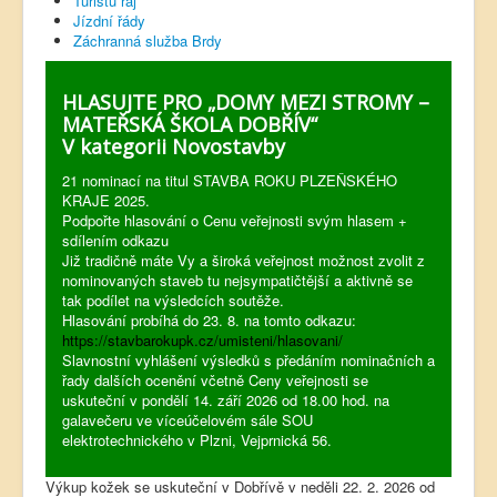
Turistů ráj
Jízdní řády
Záchranná služba Brdy
HLASUJTE PRO „DOMY MEZI STROMY –
MATEŘSKÁ ŠKOLA DOBŘÍV“
V kategorii Novostavby
21 nominací na titul STAVBA ROKU PLZEŇSKÉHO
KRAJE 2025.
Podpořte hlasování o Cenu veřejnosti svým hlasem +
sdílením odkazu
Již tradičně máte Vy a široká veřejnost možnost zvolit z
nominovaných staveb tu nejsympatičtější a aktivně se
tak podílet na výsledcích soutěže.
Hlasování probíhá do 23. 8. na tomto odkazu:
https://stavbarokupk.cz/umisteni/hlasovani/
Slavnostní vyhlášení výsledků s předáním nominačních a
řady dalších ocenění včetně Ceny veřejnosti se
uskuteční v pondělí 14. září 2026 od 18.00 hod. na
galavečeru ve víceúčelovém sále SOU
elektrotechnického v Plzni, Vejprnická 56.
Výkup kožek se uskuteční v Dobřívě v neděli 22. 2. 2026 od