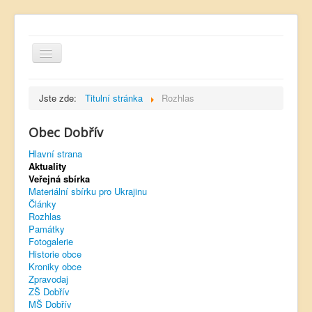
Jste zde:
Titulní stránka
Rozhlas
Obec Dobřív
Hlavní strana
Hlavní strana
Aktuality
Kontakt
Veřejná sbírka
Úřední deska
Materiální sbírku pro Ukrajinu
Články
Dobřívský zpravodaj
Rozhlas
Památky
Rozhlas
Fotogalerie
Historie obce
Sokol Dobřív
Kroniky obce
Zpravodaj
Ubytování
ZŠ Dobřív
MŠ Dobřív
Obec Pavlovsko