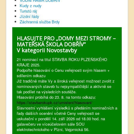
VODNÍ HAMR DOBŘÍV
Kudy z nudy
Turistů ráj
Jízdní řády
Záchranná služba Brdy
HLASUJTE PRO „DOMY MEZI STROMY –
MATEŘSKÁ ŠKOLA DOBŘÍV“
V kategorii Novostavby
21 nominací na titul STAVBA ROKU PLZEŇSKÉHO
KRAJE 2025.
Podpořte hlasování o Cenu veřejnosti svým hlasem +
sdílením odkazu
Již tradičně máte Vy a široká veřejnost možnost zvolit z
nominovaných staveb tu nejsympatičtější a aktivně se
tak podílet na výsledcích soutěže.
Hlasování probíhá do 23. 8. na tomto odkazu:
https://stavbarokupk.cz/umisteni/hlasovani/
Slavnostní vyhlášení výsledků s předáním nominačních a
řady dalších ocenění včetně Ceny veřejnosti se
uskuteční v pondělí 14. září 2026 od 18.00 hod. na
galavečeru ve víceúčelovém sále SOU
elektrotechnického v Plzni, Vejprnická 56.