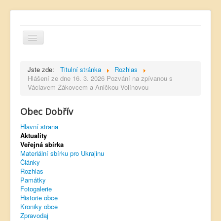
Jste zde:
Titulní stránka
Rozhlas
Hlášení ze dne 16. 3. 2026 Pozvání na zpívanou s
Václavem Žákovcem a Aničkou Volínovou
Hlavní strana
Obec Dobřív
Kontakt
Hlavní strana
Úřední deska
Aktuality
Veřejná sbírka
Dobřívský zpravodaj
Materiální sbírku pro Ukrajinu
Články
Rozhlas
Rozhlas
Památky
Sokol Dobřív
Fotogalerie
Historie obce
Ubytování
Kroniky obce
Zpravodaj
Obec Pavlovsko