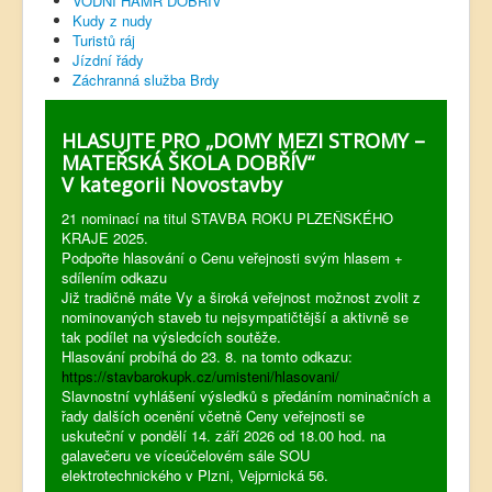
VODNÍ HAMR DOBŘÍV
Kudy z nudy
Turistů ráj
Jízdní řády
Záchranná služba Brdy
HLASUJTE PRO „DOMY MEZI STROMY –
MATEŘSKÁ ŠKOLA DOBŘÍV“
V kategorii Novostavby
21 nominací na titul STAVBA ROKU PLZEŇSKÉHO
KRAJE 2025.
Podpořte hlasování o Cenu veřejnosti svým hlasem +
sdílením odkazu
Již tradičně máte Vy a široká veřejnost možnost zvolit z
nominovaných staveb tu nejsympatičtější a aktivně se
tak podílet na výsledcích soutěže.
Hlasování probíhá do 23. 8. na tomto odkazu:
https://stavbarokupk.cz/umisteni/hlasovani/
Slavnostní vyhlášení výsledků s předáním nominačních a
řady dalších ocenění včetně Ceny veřejnosti se
uskuteční v pondělí 14. září 2026 od 18.00 hod. na
galavečeru ve víceúčelovém sále SOU
elektrotechnického v Plzni, Vejprnická 56.