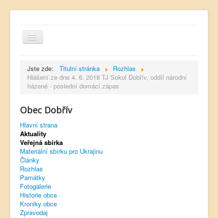
Jste zde:
Titulní stránka
Rozhlas
Hlášení ze dne 4. 6. 2018 TJ Sokol Dobřív, oddíl národní
házené - poslední domácí zápas
Hlavní strana
Obec Dobřív
Kontakt
Hlavní strana
Úřední deska
Aktuality
Veřejná sbírka
Dobřívský zpravodaj
Materiální sbírku pro Ukrajinu
Články
Rozhlas
Rozhlas
Památky
Sokol Dobřív
Fotogalerie
Historie obce
Ubytování
Kroniky obce
Zpravodaj
Obec Pavlovsko