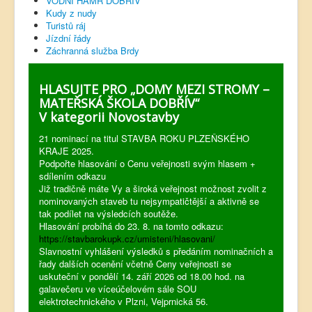
VODNÍ HAMR DOBŘÍV
Kudy z nudy
Turistů ráj
Jízdní řády
Záchranná služba Brdy
HLASUJTE PRO „DOMY MEZI STROMY –
MATEŘSKÁ ŠKOLA DOBŘÍV“
V kategorii Novostavby
21 nominací na titul STAVBA ROKU PLZEŇSKÉHO
KRAJE 2025.
Podpořte hlasování o Cenu veřejnosti svým hlasem +
sdílením odkazu
Již tradičně máte Vy a široká veřejnost možnost zvolit z
nominovaných staveb tu nejsympatičtější a aktivně se
tak podílet na výsledcích soutěže.
Hlasování probíhá do 23. 8. na tomto odkazu:
https://stavbarokupk.cz/umisteni/hlasovani/
Slavnostní vyhlášení výsledků s předáním nominačních a
řady dalších ocenění včetně Ceny veřejnosti se
uskuteční v pondělí 14. září 2026 od 18.00 hod. na
galavečeru ve víceúčelovém sále SOU
elektrotechnického v Plzni, Vejprnická 56.