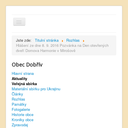
Jste zde:
Titulní stránka
Rozhlas
Hlášení ze dne 8. 9. 2016 Pozvánka na Den otevřených
dveří Domova Harmonie v Mirošově
Hlavní strana
Obec Dobřív
Kontakt
Hlavní strana
Úřední deska
Aktuality
Veřejná sbírka
Dobřívský zpravodaj
Materiální sbírku pro Ukrajinu
Články
Rozhlas
Rozhlas
Památky
Sokol Dobřív
Fotogalerie
Historie obce
Ubytování
Kroniky obce
Zpravodaj
Obec Pavlovsko