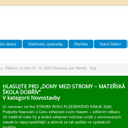
dní deska
Dobřívský zpravodaj
Rozhlas
Sokol Dobřív
Hlášení ze dne 19. 10. 2020 Ztracený pes Rendy - bígl
HLASUJTE PRO „DOMY MEZI STROMY – MATEŘSKÁ
ŠKOLA DOBŘÍV“
V kategorii Novostavby
21 nominací na titul STAVBA ROKU PLZEŇSKÉHO KRAJE 2025.
Podpořte hlasování o Cenu veřejnosti svým hlasem + sdílením odkazu
Již tradičně máte Vy a široká veřejnost možnost zvolit z nominovaných
staveb tu nejsympatičtější a aktivně se tak podílet na výsledcích
soutěže.