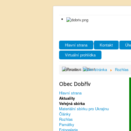
Hlavní strana
Kontakt
Úře
Virtuální prohlídka
Jste zde:
Titulní stránka
Rozhlas
Obec Dobřív
Hlavní strana
Aktuality
Veřejná sbírka
Materiální sbírku pro Ukrajinu
Články
Rozhlas
Památky
Fotogalerie