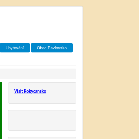
Ubytování
Obec Pavlovsko
Visit Rokycansko