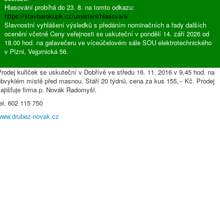
Hlasování probíhá do 23. 8. na tomto odkazu:
https://stavbarokupk.cz/umisteni/hlasovani/
Slavnostní vyhlášení výsledků s předáním nominačních a řady dalších
ocenění včetně Ceny veřejnosti se uskuteční v pondělí 14. září 2026 od
18.00 hod. na galavečeru ve víceúčelovém sále SOU elektrotechnického
v Plzni, Vejprnická 56.
rodej kuřiček se uskuteční v Dobřívě ve středu 16. 11. 2016 v 9,45 hod. na
obvyklém místě před masnou. Stáří 20 týdnů, cena za kus 155,-- Kč. Prodej
ajišťuje firma p. Novák Radomyšl.
el. 602 115 750
www.drubez-novak.cz