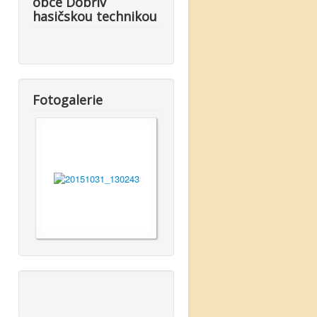
obce Dobřív
hasičskou technikou
Fotogalerie