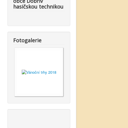
obce Dobřív
hasičskou technikou
Fotogalerie