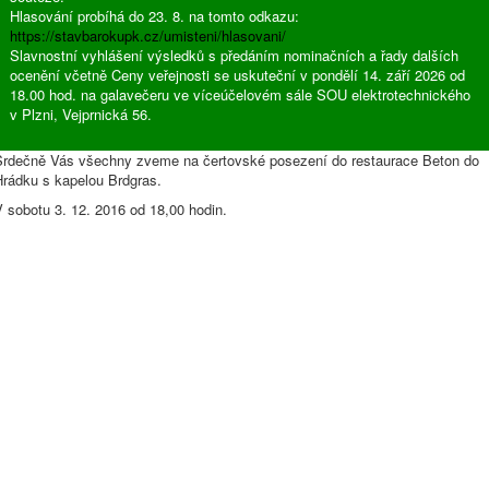
Hlasování probíhá do 23. 8. na tomto odkazu:
https://stavbarokupk.cz/umisteni/hlasovani/
Slavnostní vyhlášení výsledků s předáním nominačních a řady dalších
ocenění včetně Ceny veřejnosti se uskuteční v pondělí 14. září 2026 od
18.00 hod. na galavečeru ve víceúčelovém sále SOU elektrotechnického
v Plzni, Vejprnická 56.
Srdečně Vás všechny zveme na čertovské posezení do restaurace Beton do
Hrádku s kapelou Brdgras.
 sobotu 3. 12. 2016 od 18,00 hodin.