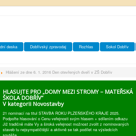
dní deska
Dobřívský zpravodaj
Rozhlas
Sokol Dobřív
Hlášení ze dne 6. 1. 2016 Den otevřených dveří v ZŠ Dobřív
HLASUJTE PRO „DOMY MEZI STROMY – MATEŘSKÁ
ŠKOLA DOBŘÍV“
V kategorii Novostavby
21 nominací na titul STAVBA ROKU PLZEŇSKÉHO KRAJE 2025.
Podpořte hlasování o Cenu veřejnosti svým hlasem + sdílením odkazu
Již tradičně máte Vy a široká veřejnost možnost zvolit z nominovaných
staveb tu nejsympatičtější a aktivně se tak podílet na výsledcích
soutěže.