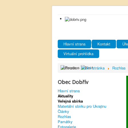
Hlavní strana
Kontakt
Úře
Virtuální prohlídka
Jste zde:
Titulní stránka
Rozhlas
Obec Dobřív
Hlavní strana
Aktuality
Veřejná sbírka
Materiální sbírku pro Ukrajinu
Články
Rozhlas
Památky
Fotogalerie