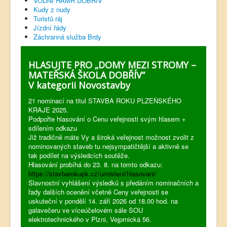
VODNÍ HAMR DOBŘÍV
Kudy z nudy
Turistů ráj
Jízdní řády
Záchranná služba Brdy
HLASUJTE PRO „DOMY MEZI STROMY –
MATEŘSKÁ ŠKOLA DOBŘÍV“
V kategorii Novostavby
21 nominací na titul STAVBA ROKU PLZEŇSKÉHO
KRAJE 2025.
Podpořte hlasování o Cenu veřejnosti svým hlasem +
sdílením odkazu
Již tradičně máte Vy a široká veřejnost možnost zvolit z
nominovaných staveb tu nejsympatičtější a aktivně se
tak podílet na výsledcích soutěže.
Hlasování probíhá do 23. 8. na tomto odkazu:
https://stavbarokupk.cz/umisteni/hlasovani/
Slavnostní vyhlášení výsledků s předáním nominačních a
řady dalších ocenění včetně Ceny veřejnosti se
uskuteční v pondělí 14. září 2026 od 18.00 hod. na
galavečeru ve víceúčelovém sále SOU
elektrotechnického v Plzni, Vejprnická 56.