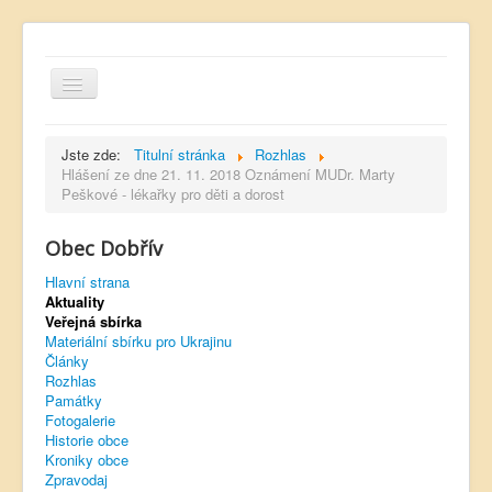
Jste zde:
Titulní stránka
Rozhlas
Hlášení ze dne 21. 11. 2018 Oznámení MUDr. Marty
Peškové - lékařky pro děti a dorost
Hlavní strana
Obec Dobřív
Kontakt
Hlavní strana
Úřední deska
Aktuality
Veřejná sbírka
Dobřívský zpravodaj
Materiální sbírku pro Ukrajinu
Články
Rozhlas
Rozhlas
Památky
Sokol Dobřív
Fotogalerie
Historie obce
Ubytování
Kroniky obce
Zpravodaj
Obec Pavlovsko