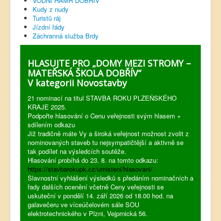
VODNÍ HAMR DOBŘÍV
Kudy z nudy
Turistů ráj
Jízdní řády
Záchranná služba Brdy
HLASUJTE PRO „DOMY MEZI STROMY –
MATEŘSKÁ ŠKOLA DOBŘÍV“
V kategorii Novostavby
21 nominací na titul STAVBA ROKU PLZEŇSKÉHO
KRAJE 2025.
Podpořte hlasování o Cenu veřejnosti svým hlasem +
sdílením odkazu
Již tradičně máte Vy a široká veřejnost možnost zvolit z
nominovaných staveb tu nejsympatičtější a aktivně se
tak podílet na výsledcích soutěže.
Hlasování probíhá do 23. 8. na tomto odkazu:
https://stavbarokupk.cz/umisteni/hlasovani/
Slavnostní vyhlášení výsledků s předáním nominačních a
řady dalších ocenění včetně Ceny veřejnosti se
uskuteční v pondělí 14. září 2026 od 18.00 hod. na
galavečeru ve víceúčelovém sále SOU
elektrotechnického v Plzni, Vejprnická 56.