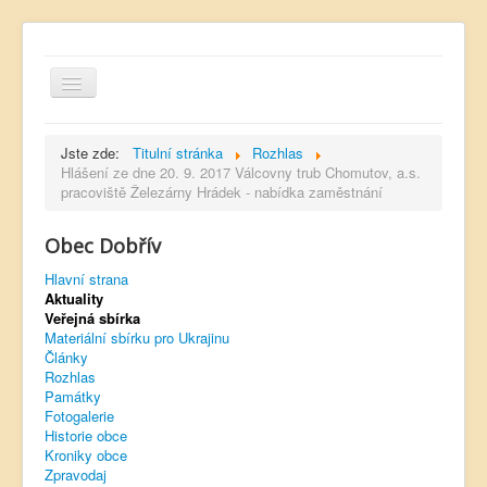
Jste zde:
Titulní stránka
Rozhlas
Hlášení ze dne 20. 9. 2017 Válcovny trub Chomutov, a.s.
pracoviště Železárny Hrádek - nabídka zaměstnání
Hlavní strana
Obec Dobřív
Kontakt
Hlavní strana
Úřední deska
Aktuality
Veřejná sbírka
Dobřívský zpravodaj
Materiální sbírku pro Ukrajinu
Články
Rozhlas
Rozhlas
Památky
Sokol Dobřív
Fotogalerie
Historie obce
Ubytování
Kroniky obce
Zpravodaj
Obec Pavlovsko