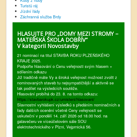
Kudy z nudy
Turistů ráj
Jízdní řády
Záchranná služba Brdy
HLASUJTE PRO „DOMY MEZI STROMY –
MATEŘSKÁ ŠKOLA DOBŘÍV“
V kategorii Novostavby
21 nominací na titul STAVBA ROKU PLZEŇSKÉHO
KRAJE 2025.
Podpořte hlasování o Cenu veřejnosti svým hlasem +
sdílením odkazu
Již tradičně máte Vy a široká veřejnost možnost zvolit z
nominovaných staveb tu nejsympatičtější a aktivně se
tak podílet na výsledcích soutěže.
Hlasování probíhá do 23. 8. na tomto odkazu:
https://stavbarokupk.cz/umisteni/hlasovani/
Slavnostní vyhlášení výsledků s předáním nominačních a
řady dalších ocenění včetně Ceny veřejnosti se
uskuteční v pondělí 14. září 2026 od 18.00 hod. na
galavečeru ve víceúčelovém sále SOU
elektrotechnického v Plzni, Vejprnická 56.