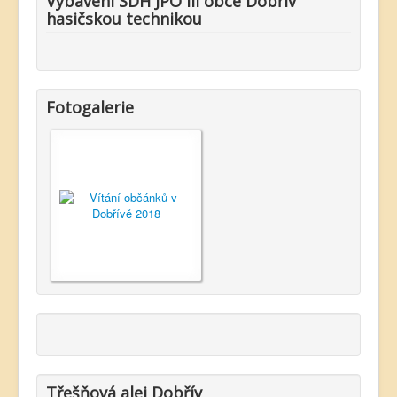
Vybavení SDH JPO III obce Dobřív
hasičskou technikou
Fotogalerie
Třešňová alej Dobřív