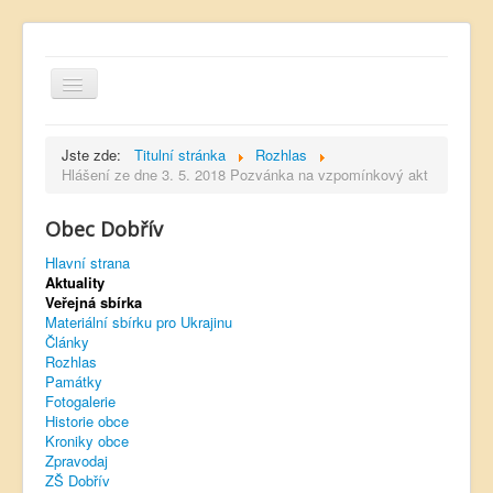
Jste zde:
Titulní stránka
Rozhlas
Hlášení ze dne 3. 5. 2018 Pozvánka na vzpomínkový akt
Obec Dobřív
Hlavní strana
Hlavní strana
Kontakt
Aktuality
Úřední deska
Veřejná sbírka
Materiální sbírku pro Ukrajinu
Dobřívský zpravodaj
Články
Rozhlas
Rozhlas
Památky
Fotogalerie
Sokol Dobřív
Historie obce
Kroniky obce
Ubytování
Zpravodaj
ZŠ Dobřív
Obec Pavlovsko