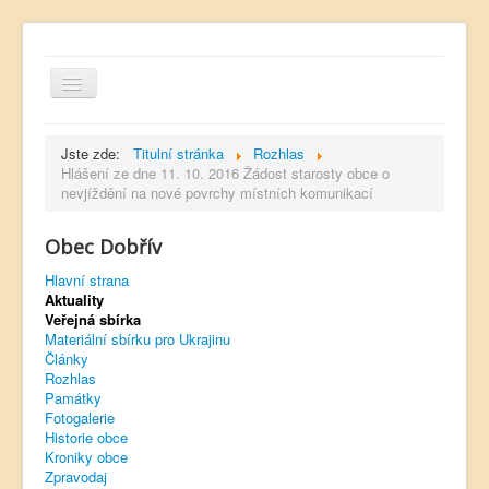
Jste zde:
Titulní stránka
Rozhlas
Hlášení ze dne 11. 10. 2016 Žádost starosty obce o
nevjíždění na nové povrchy místních komunikací
Hlavní strana
Obec Dobřív
Kontakt
Hlavní strana
Úřední deska
Aktuality
Veřejná sbírka
Dobřívský zpravodaj
Materiální sbírku pro Ukrajinu
Články
Rozhlas
Rozhlas
Památky
Sokol Dobřív
Fotogalerie
Historie obce
Ubytování
Kroniky obce
Zpravodaj
Obec Pavlovsko