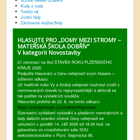
VODNÍ HAMR DOBŘÍV
Kudy z nudy
Turistů ráj
Jízdní řády
Záchranná služba Brdy
HLASUJTE PRO „DOMY MEZI STROMY –
MATEŘSKÁ ŠKOLA DOBŘÍV“
V kategorii Novostavby
21 nominací na titul STAVBA ROKU PLZEŇSKÉHO
KRAJE 2025.
Podpořte hlasování o Cenu veřejnosti svým hlasem +
sdílením odkazu
Již tradičně máte Vy a široká veřejnost možnost zvolit z
nominovaných staveb tu nejsympatičtější a aktivně se
tak podílet na výsledcích soutěže.
Hlasování probíhá do 23. 8. na tomto odkazu:
https://stavbarokupk.cz/umisteni/hlasovani/
Slavnostní vyhlášení výsledků s předáním nominačních a
řady dalších ocenění včetně Ceny veřejnosti se
uskuteční v pondělí 14. září 2026 od 18.00 hod. na
galavečeru ve víceúčelovém sále SOU
elektrotechnického v Plzni, Vejprnická 56.