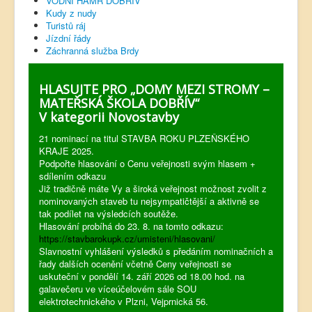
VODNÍ HAMR DOBŘÍV
Kudy z nudy
Turistů ráj
Jízdní řády
Záchranná služba Brdy
HLASUJTE PRO „DOMY MEZI STROMY –
MATEŘSKÁ ŠKOLA DOBŘÍV“
V kategorii Novostavby
21 nominací na titul STAVBA ROKU PLZEŇSKÉHO
KRAJE 2025.
Podpořte hlasování o Cenu veřejnosti svým hlasem +
sdílením odkazu
Již tradičně máte Vy a široká veřejnost možnost zvolit z
nominovaných staveb tu nejsympatičtější a aktivně se
tak podílet na výsledcích soutěže.
Hlasování probíhá do 23. 8. na tomto odkazu:
https://stavbarokupk.cz/umisteni/hlasovani/
Slavnostní vyhlášení výsledků s předáním nominačních a
řady dalších ocenění včetně Ceny veřejnosti se
uskuteční v pondělí 14. září 2026 od 18.00 hod. na
galavečeru ve víceúčelovém sále SOU
elektrotechnického v Plzni, Vejprnická 56.