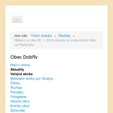
Jste zde:
Titulní stránka
Rozhlas
Hlášení ze dne 22. 1. 2016 závada na vodovodním řadu
na Pavlovsku
Hlavní strana
Obec Dobřív
Kontakt
Hlavní strana
Úřední deska
Aktuality
Veřejná sbírka
Dobřívský zpravodaj
Materiální sbírku pro Ukrajinu
Články
Rozhlas
Rozhlas
Památky
Sokol Dobřív
Fotogalerie
Historie obce
Ubytování
Kroniky obce
Zpravodaj
Obec Pavlovsko