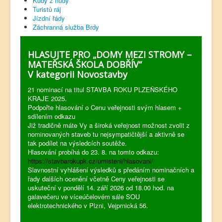
Kudy z nudy
Turistů ráj
Jízdní řády
Záchranná služba Brdy
HLASUJTE PRO „DOMY MEZI STROMY –
MATEŘSKÁ ŠKOLA DOBŘÍV“
V kategorii Novostavby
21 nominací na titul STAVBA ROKU PLZEŇSKÉHO
KRAJE 2025.
Podpořte hlasování o Cenu veřejnosti svým hlasem +
sdílením odkazu
Již tradičně máte Vy a široká veřejnost možnost zvolit z
nominovaných staveb tu nejsympatičtější a aktivně se
tak podílet na výsledcích soutěže.
Hlasování probíhá do 23. 8. na tomto odkazu:
https://stavbarokupk.cz/umisteni/hlasovani/
Slavnostní vyhlášení výsledků s předáním nominačních a
řady dalších ocenění včetně Ceny veřejnosti se
uskuteční v pondělí 14. září 2026 od 18.00 hod. na
galavečeru ve víceúčelovém sále SOU
elektrotechnického v Plzni, Vejprnická 56.