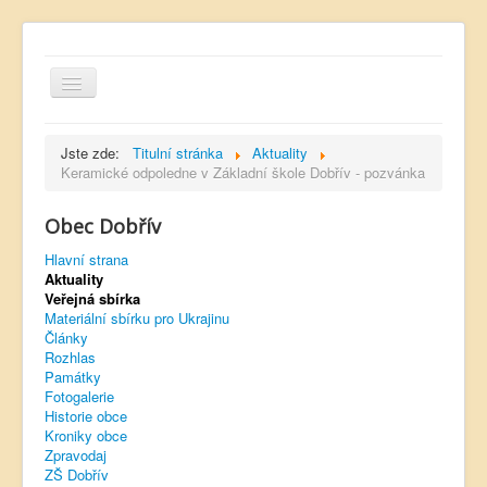
Jste zde:
Titulní stránka
Aktuality
Keramické odpoledne v Základní škole Dobřív - pozvánka
Obec Dobřív
Hlavní strana
Hlavní strana
Kontakt
Aktuality
Úřední deska
Veřejná sbírka
Materiální sbírku pro Ukrajinu
Dobřívský zpravodaj
Články
Rozhlas
Rozhlas
Památky
Fotogalerie
Sokol Dobřív
Historie obce
Kroniky obce
Ubytování
Zpravodaj
ZŠ Dobřív
Obec Pavlovsko