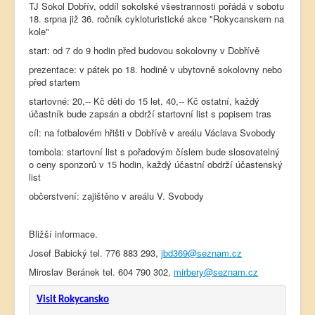
TJ Sokol Dobřív, oddíl sokolské všestrannosti pořádá v sobotu
18. srpna již 36. ročník cykloturistické akce "Rokycanskem na
kole"
start: od 7 do 9 hodin před budovou sokolovny v Dobřívě
prezentace: v pátek po 18. hodině v ubytovně sokolovny nebo
před startem
startovné: 20,-- Kč děti do 15 let, 40,-- Kč ostatní, každý
účastník bude zapsán a obdrží startovní list s popisem tras
cíl: na fotbalovém hřišti v Dobřívě v areálu Václava Svobody
tombola: startovní list s pořadovým číslem bude slosovatelný
o ceny sponzorů v 15 hodin, každý účastní obdrží účastenský
list
občerstvení: zajištěno v areálu V. Svobody
Bližší informace.
Josef Babický tel. 776 883 293,
jbd369@seznam.cz
Miroslav Beránek tel. 604 790 302,
mirbery@seznam.cz
Visit Rokycansko