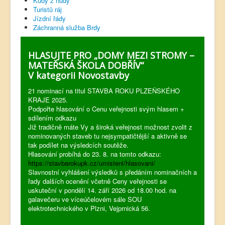
Kudy z nudy
Turistů ráj
Jízdní řády
Záchranná služba Brdy
HLASUJTE PRO „DOMY MEZI STROMY –
MATEŘSKÁ ŠKOLA DOBŘÍV“
V kategorii Novostavby
21 nominací na titul STAVBA ROKU PLZEŇSKÉHO
KRAJE 2025.
Podpořte hlasování o Cenu veřejnosti svým hlasem +
sdílením odkazu
Již tradičně máte Vy a široká veřejnost možnost zvolit z
nominovaných staveb tu nejsympatičtější a aktivně se
tak podílet na výsledcích soutěže.
Hlasování probíhá do 23. 8. na tomto odkazu:
https://stavbarokupk.cz/umisteni/hlasovani/
Slavnostní vyhlášení výsledků s předáním nominačních a
řady dalších ocenění včetně Ceny veřejnosti se
uskuteční v pondělí 14. září 2026 od 18.00 hod. na
galavečeru ve víceúčelovém sále SOU
elektrotechnického v Plzni, Vejprnická 56.