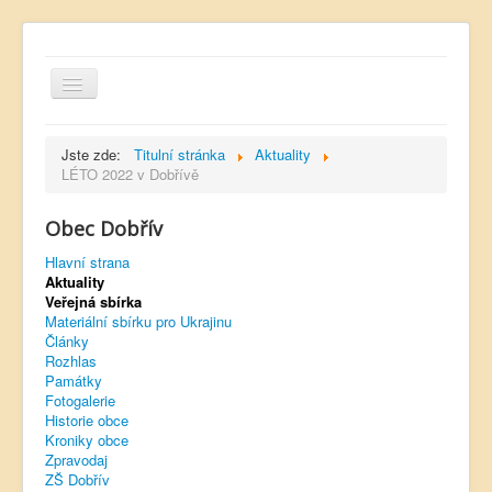
Jste zde:
Titulní stránka
Aktuality
LÉTO 2022 v Dobřívě
Obec Dobřív
Hlavní strana
Hlavní strana
Kontakt
Aktuality
Úřední deska
Veřejná sbírka
Materiální sbírku pro Ukrajinu
Dobřívský zpravodaj
Články
Rozhlas
Rozhlas
Památky
Fotogalerie
Sokol Dobřív
Historie obce
Kroniky obce
Ubytování
Zpravodaj
ZŠ Dobřív
Obec Pavlovsko