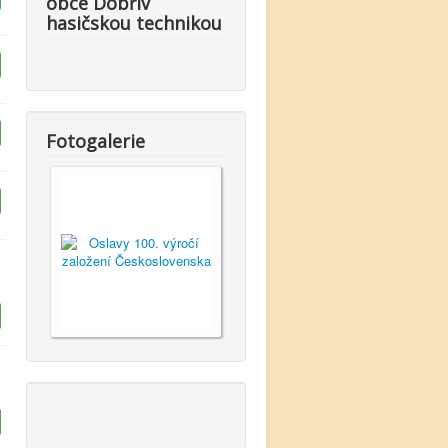
obce Dobřív
hasičskou technikou
Fotogalerie