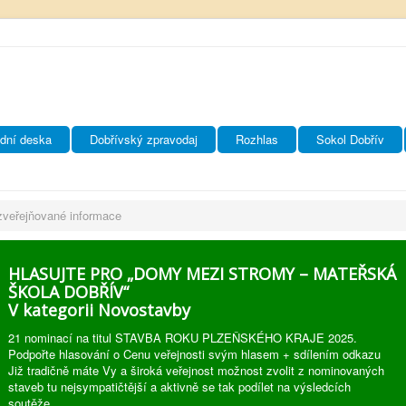
dní deska
Dobřívský zpravodaj
Rozhlas
Sokol Dobřív
zveřejňované informace
HLASUJTE PRO „DOMY MEZI STROMY – MATEŘSKÁ
ŠKOLA DOBŘÍV“
V kategorii Novostavby
21 nominací na titul STAVBA ROKU PLZEŇSKÉHO KRAJE 2025.
Podpořte hlasování o Cenu veřejnosti svým hlasem + sdílením odkazu
Již tradičně máte Vy a široká veřejnost možnost zvolit z nominovaných
staveb tu nejsympatičtější a aktivně se tak podílet na výsledcích
soutěže.