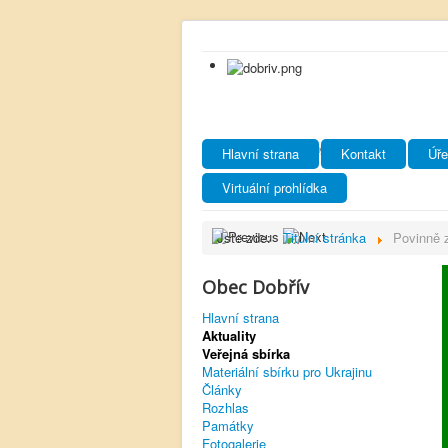
Hlavní strana
Kontakt
Úře
Virtuální prohlídka
Jste zde:
Titulní stránka
Povinně 
Obec Dobřív
Hlavní strana
Aktuality
Veřejná sbírka
Materiální sbírku pro Ukrajinu
Články
Rozhlas
Památky
Fotogalerie