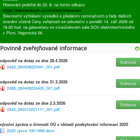
Hlasování probíhá do 23. 8. na tomto odkazu:
https://stavbarokupk.cz/umisteni/hlasovani/
Slavnostní vyhlášení výsledků s předáním nominačních a řady dalších
ocenění včetně Ceny veřejnosti se uskuteční v pondělí 14. září 2026 od
18.00 hod. na galavečeru ve víceúčelovém sále SOU elektrotechnického
v Plzni, Vejprnická 56.
Povinně zveřejňované informace
odpověď na dotaz ze dne 28.4.2026
Stáhnout
0426_260508023941_001.pdf
odpověď na dotaz ze dne 31.3.2026
Stáhnout
0386_260408224420_001.pdf
odpověď na dotaz ze dne 2.3.2026
Stáhnout
0343_260310221111_001.pdf
výroční zpráva o činnosti OÚ v oblasti poskytování informací 2025
2025 zprva 106-1999.docx