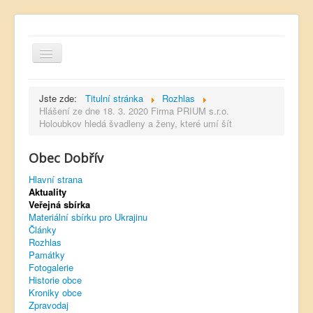
Jste zde:
Titulní stránka
Rozhlas
Hlášení ze dne 18. 3. 2020 Firma PRIUM s.r.o.
Holoubkov hledá švadleny a ženy, které umí šít
Hlavní strana
Obec Dobřív
Kontakt
Hlavní strana
Úřední deska
Aktuality
Veřejná sbírka
Dobřívský zpravodaj
Materiální sbírku pro Ukrajinu
Články
Rozhlas
Rozhlas
Památky
Sokol Dobřív
Fotogalerie
Historie obce
Ubytování
Kroniky obce
Zpravodaj
Obec Pavlovsko