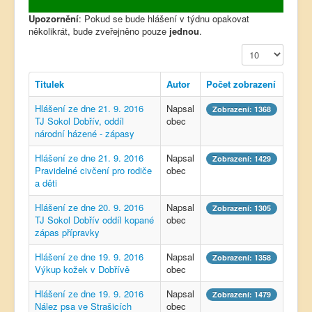
Upozornění
: Pokud se bude hlášení v týdnu opakovat
několikrát, bude zveřejněno pouze
jednou
.
Počet zobrazení
Titulek
Autor
Počet zobrazení
Hlášení ze dne 21. 9. 2016
Napsal
Zobrazení: 1368
TJ Sokol Dobřív, oddíl
obec
národní házené - zápasy
Hlášení ze dne 21. 9. 2016
Napsal
Zobrazení: 1429
Pravidelné civčení pro rodiče
obec
a děti
Hlášení ze dne 20. 9. 2016
Napsal
Zobrazení: 1305
TJ Sokol Dobřív oddíl kopané
obec
zápas přípravky
Hlášení ze dne 19. 9. 2016
Napsal
Zobrazení: 1358
Výkup kožek v Dobřívě
obec
Hlášení ze dne 19. 9. 2016
Napsal
Zobrazení: 1479
Nález psa ve Strašicích
obec