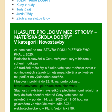
VODNÍ HAMR DOBŘÍV
Kudy z nudy
Turistů ráj
Jízdní řády
Záchranná služba Brdy
HLASUJTE PRO „DOMY MEZI STROMY –
MATEŘSKÁ ŠKOLA DOBŘÍV“
V kategorii Novostavby
21 nominací na titul STAVBA ROKU PLZEŇSKÉHO
KRAJE 2025.
Podpořte hlasování o Cenu veřejnosti svým hlasem +
sdílením odkazu
Již tradičně máte Vy a široká veřejnost možnost zvolit z
nominovaných staveb tu nejsympatičtější a aktivně se
tak podílet na výsledcích soutěže.
Hlasování probíhá do 23. 8. na tomto odkazu:
https://stavbarokupk.cz/umisteni/hlasovani/
Slavnostní vyhlášení výsledků s předáním nominačních a
řady dalších ocenění včetně Ceny veřejnosti se
uskuteční v pondělí 14. září 2026 od 18.00 hod. na
galavečeru ve víceúčelovém sále SOU
elektrotechnického v Plzni, Vejprnická 56.