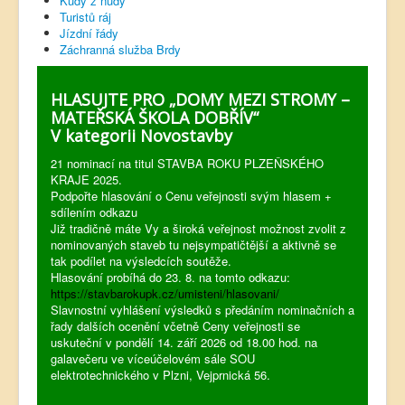
Kudy z nudy
Turistů ráj
Jízdní řády
Záchranná služba Brdy
HLASUJTE PRO „DOMY MEZI STROMY –
MATEŘSKÁ ŠKOLA DOBŘÍV“
V kategorii Novostavby
21 nominací na titul STAVBA ROKU PLZEŇSKÉHO
KRAJE 2025.
Podpořte hlasování o Cenu veřejnosti svým hlasem +
sdílením odkazu
Již tradičně máte Vy a široká veřejnost možnost zvolit z
nominovaných staveb tu nejsympatičtější a aktivně se
tak podílet na výsledcích soutěže.
Hlasování probíhá do 23. 8. na tomto odkazu:
https://stavbarokupk.cz/umisteni/hlasovani/
Slavnostní vyhlášení výsledků s předáním nominačních a
řady dalších ocenění včetně Ceny veřejnosti se
uskuteční v pondělí 14. září 2026 od 18.00 hod. na
galavečeru ve víceúčelovém sále SOU
elektrotechnického v Plzni, Vejprnická 56.