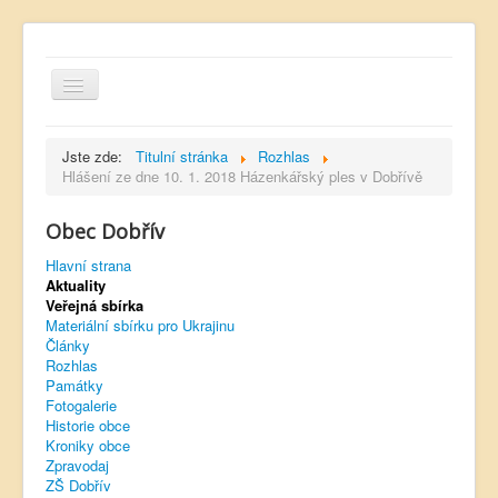
Jste zde:
Titulní stránka
Rozhlas
Hlášení ze dne 10. 1. 2018 Házenkářský ples v Dobřívě
Obec Dobřív
Hlavní strana
Hlavní strana
Kontakt
Aktuality
Úřední deska
Veřejná sbírka
Materiální sbírku pro Ukrajinu
Dobřívský zpravodaj
Články
Rozhlas
Rozhlas
Památky
Fotogalerie
Sokol Dobřív
Historie obce
Kroniky obce
Ubytování
Zpravodaj
ZŠ Dobřív
Obec Pavlovsko