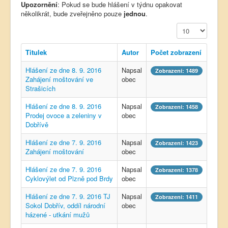
Upozornění
: Pokud se bude hlášení v týdnu opakovat
několikrát, bude zveřejněno pouze
jednou
.
Počet zobrazení
Titulek
Autor
Počet zobrazení
Hlášení ze dne 8. 9. 2016
Napsal
Zobrazení: 1489
Zahájení moštování ve
obec
Strašicích
Hlášení ze dne 8. 9. 2016
Napsal
Zobrazení: 1458
Prodej ovoce a zeleniny v
obec
Dobřívě
Hlášení ze dne 7. 9. 2016
Napsal
Zobrazení: 1423
Zahájení moštování
obec
Hlášení ze dne 7. 9. 2016
Napsal
Zobrazení: 1378
Cyklovýlet od Plzně pod Brdy
obec
Hlášení ze dne 7. 9. 2016 TJ
Napsal
Zobrazení: 1411
Sokol Dobřív, oddíl národní
obec
házené - utkání mužů