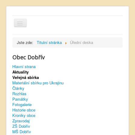
Jste zde:
Titulní stránka
Úřední deska
Obec Dobřív
Hlavní strana
Hlavní strana
Aktuality
Kontakt
Veřejná sbírka
Úřední deska
Materiální sbírku pro Ukrajinu
Články
Dobřívský zpravodaj
Rozhlas
Památky
Rozhlas
Fotogalerie
Historie obce
Sokol Dobřív
Kroniky obce
Zpravodaj
Ubytování
ZŠ Dobřív
MŠ Dobřív
Obec Pavlovsko