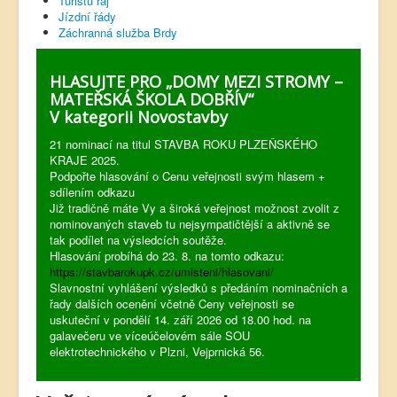
Turistů ráj
Jízdní řády
Záchranná služba Brdy
HLASUJTE PRO „DOMY MEZI STROMY –
MATEŘSKÁ ŠKOLA DOBŘÍV“
V kategorii Novostavby
21 nominací na titul STAVBA ROKU PLZEŇSKÉHO
KRAJE 2025.
Podpořte hlasování o Cenu veřejnosti svým hlasem +
sdílením odkazu
Již tradičně máte Vy a široká veřejnost možnost zvolit z
nominovaných staveb tu nejsympatičtější a aktivně se
tak podílet na výsledcích soutěže.
Hlasování probíhá do 23. 8. na tomto odkazu:
https://stavbarokupk.cz/umisteni/hlasovani/
Slavnostní vyhlášení výsledků s předáním nominačních a
řady dalších ocenění včetně Ceny veřejnosti se
uskuteční v pondělí 14. září 2026 od 18.00 hod. na
galavečeru ve víceúčelovém sále SOU
elektrotechnického v Plzni, Vejprnická 56.