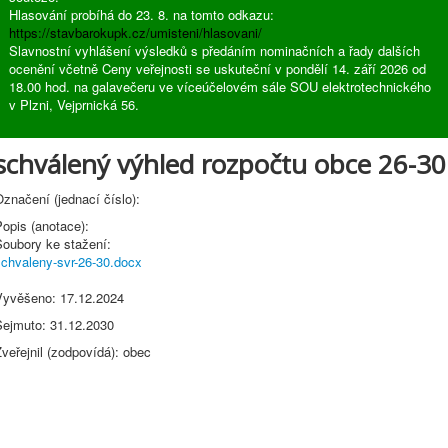
Hlasování probíhá do 23. 8. na tomto odkazu:
https://stavbarokupk.cz/umisteni/hlasovani/
Slavnostní vyhlášení výsledků s předáním nominačních a řady dalších
ocenění včetně Ceny veřejnosti se uskuteční v pondělí 14. září 2026 od
18.00 hod. na galavečeru ve víceúčelovém sále SOU elektrotechnického
v Plzni, Vejprnická 56.
schválený výhled rozpočtu obce 26-30
značení (jednací číslo):
opis (anotace):
Soubory ke stažení:
schvaleny-svr-26-30.docx
Vyvěšeno: 17.12.2024
Sejmuto: 31.12.2030
veřejnil (zodpovídá): obec