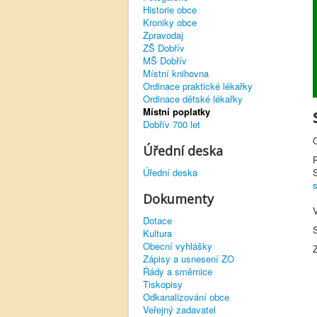
Historie obce
Kroniky obce
Zpravodaj
ZŠ Dobřív
MŠ Dobřív
Místní knihovna
Ordinace praktické lékařky
Ordinace dětské lékařky
Místní poplatky
Dobřív 700 let
O
Úřední deska
P
Úřední deska
Dokumenty
Dotace
Kultura
Obecní vyhlášky
Z
Zápisy a usnesení ZO
Řády a směrnice
Tiskopisy
Odkanalizování obce
Veřejný zadavatel