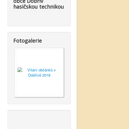
obce Dobřív
hasičskou technikou
Fotogalerie