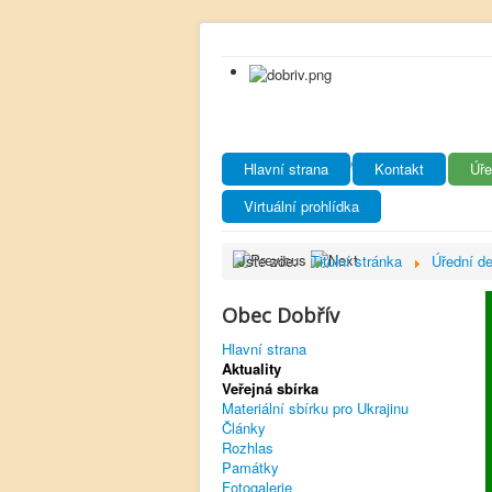
Hlavní strana
Kontakt
Úře
Virtuální prohlídka
Jste zde:
Titulní stránka
Úřední d
Obec Dobřív
Hlavní strana
Aktuality
Veřejná sbírka
Materiální sbírku pro Ukrajinu
Články
Rozhlas
Památky
Fotogalerie