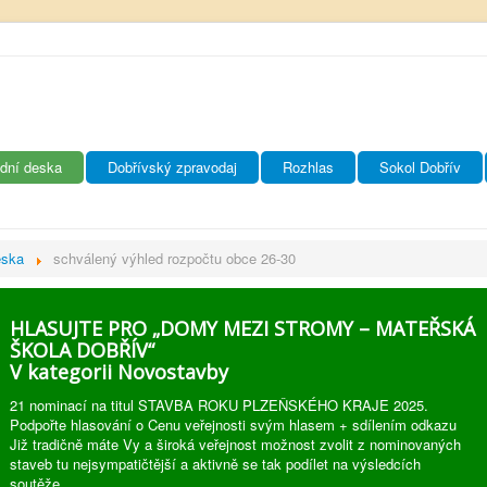
dní deska
Dobřívský zpravodaj
Rozhlas
Sokol Dobřív
eska
schválený výhled rozpočtu obce 26-30
HLASUJTE PRO „DOMY MEZI STROMY – MATEŘSKÁ
ŠKOLA DOBŘÍV“
V kategorii Novostavby
21 nominací na titul STAVBA ROKU PLZEŇSKÉHO KRAJE 2025.
Podpořte hlasování o Cenu veřejnosti svým hlasem + sdílením odkazu
Již tradičně máte Vy a široká veřejnost možnost zvolit z nominovaných
staveb tu nejsympatičtější a aktivně se tak podílet na výsledcích
soutěže.