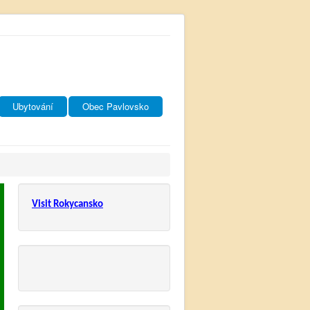
Ubytování
Obec Pavlovsko
Visit Rokycansko