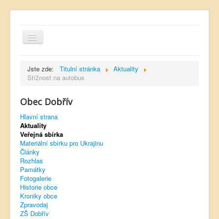
Jste zde:
Titulní stránka
Aktuality
Stížnost na autobus
Obec Dobřív
Hlavní strana
Hlavní strana
Kontakt
Aktuality
Úřední deska
Veřejná sbírka
Materiální sbírku pro Ukrajinu
Dobřívský zpravodaj
Články
Rozhlas
Rozhlas
Památky
Fotogalerie
Sokol Dobřív
Historie obce
Kroniky obce
Ubytování
Zpravodaj
ZŠ Dobřív
Obec Pavlovsko