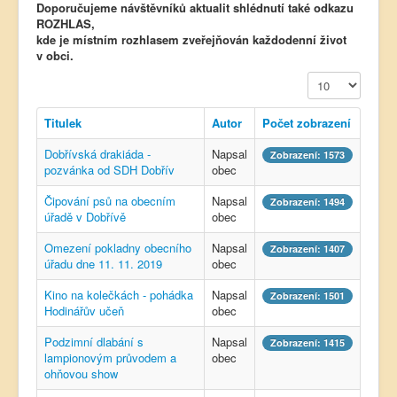
Doporučujeme návštěvníků aktualit shlédnutí také odkazu
ROZHLAS,
kde je místním rozhlasem zveřejňován každodenní život
v obci.
Počet zobrazení
Titulek
Autor
Počet zobrazení
Dobřívská drakiáda -
Napsal
Zobrazení: 1573
pozvánka od SDH Dobřív
obec
Čipování psů na obecním
Napsal
Zobrazení: 1494
úřadě v Dobřívě
obec
Omezení pokladny obecního
Napsal
Zobrazení: 1407
úřadu dne 11. 11. 2019
obec
Kino na kolečkách - pohádka
Napsal
Zobrazení: 1501
Hodinářův učeň
obec
Podzimní dlabání s
Napsal
Zobrazení: 1415
lampionovým průvodem a
obec
ohňovou show