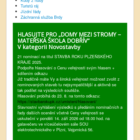
Kudy z nudy
Turistů ráj
Jízdní řády
Záchranná služba Brdy
HLASUJTE PRO „DOMY MEZI STROMY –
MATEŘSKÁ ŠKOLA DOBŘÍV“
V kategorii Novostavby
21 nominací na titul STAVBA ROKU PLZEŇSKÉHO
KRAJE 2025.
Podpořte hlasování o Cenu veřejnosti svým hlasem +
sdílením odkazu
Již tradičně máte Vy a široká veřejnost možnost zvolit z
nominovaných staveb tu nejsympatičtější a aktivně se
tak podílet na výsledcích soutěže.
Hlasování probíhá do 23. 8. na tomto odkazu:
https://stavbarokupk.cz/umisteni/hlasovani/
Slavnostní vyhlášení výsledků s předáním nominačních a
řady dalších ocenění včetně Ceny veřejnosti se
uskuteční v pondělí 14. září 2026 od 18.00 hod. na
galavečeru ve víceúčelovém sále SOU
elektrotechnického v Plzni, Vejprnická 56.