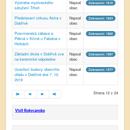
Výstraha mysiveckého
Napsal
Zobrazení: 1610
sdružení Trhoň
obec
Představení cirkusu Astra v
Napsal
Zobrazení: 1843
Dobřívě
obec
Posvícenská zábava a
Napsal
Zobrazení: 1860
Pěkná v Kčmě u Fabiána v
obec
Hůrkách
Základní škola v Dobřívě zve
Napsal
Zobrazení: 1397
na keramické odpoledne
obec
Uzavření budovy obecního
Napsal
Zobrazení: 1477
úřadu v Dobřívě dne 7. 10.
obec
2019
Strana 12 z 24
Visit Rokycansko